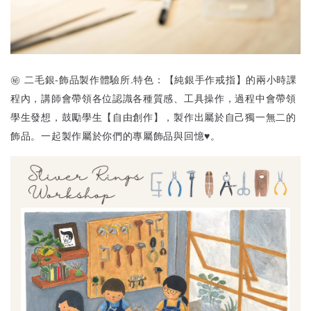
㊙︎ 二毛銀-飾品製作體驗所.特色：【純銀手作戒指】的兩小時課
程內，講師會帶領各位認識各種質感、工具操作，過程中會帶領
學生發想，鼓勵學生【自由創作】，製作出屬於自己獨一無二的
飾品。一起製作屬於你們的專屬飾品與回憶♥。