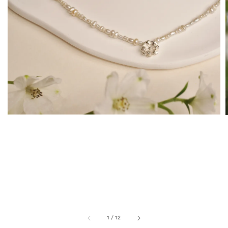
1
/
12