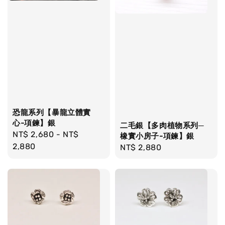
恐龍系列【暴龍立體實
心-項鍊】銀
二毛銀【多肉植物系列─
Regular
NT$ 2,680
-
NT$
橡實小房子-項鍊】銀
price
2,880
Regular
NT$ 2,880
price