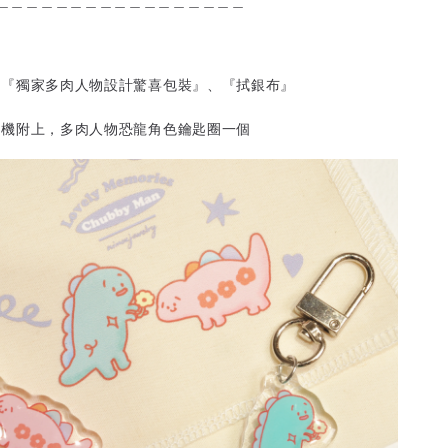
＿＿＿＿＿＿＿＿＿＿＿＿＿＿＿＿＿
附『獨家多肉人物設計驚喜包裝』、『拭銀布』
隨機附上，多肉人物恐龍角色鑰匙圈一個