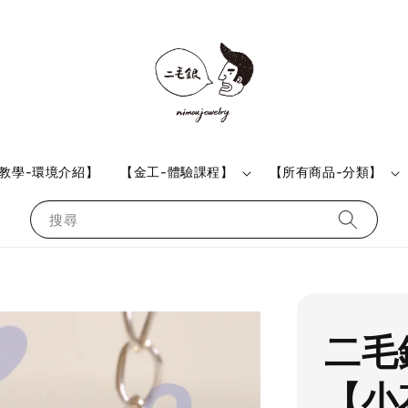
教學-環境介紹】
【金工-體驗課程】
【所有商品-分類】
搜尋
二毛銀
【小