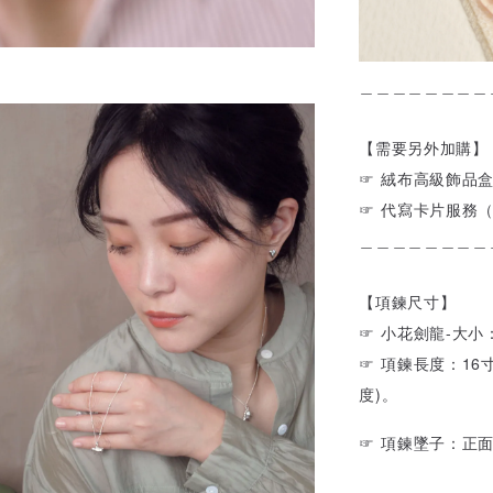
＿＿＿＿＿＿＿＿
【需要另外加購】
☞ 絨布高級飾品
☞ 代寫卡片服務
＿＿＿＿＿＿＿＿
【項鍊尺寸】
☞ 小花劍龍-大小：
☞ 項鍊長度：16
度)。
☞
項鍊墜子：正