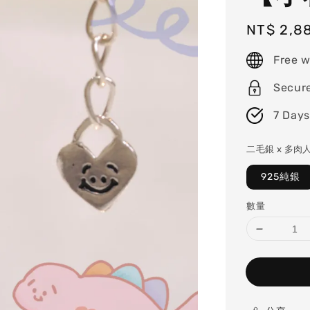
Regular
NT$ 2,8
price
Free w
Secur
7 Days
二毛銀 x 多肉
925純銀
數量