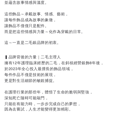
並蘊含故事情感與溫度。
這些飾品～承載故事、情感、藝術，
讓每件飾品成為故事的象徵，
讓飾品不僅僅只是配件。
而是把這些情感與力量～化作為穿戴的日常。
這～一直是二毛銀品牌的初衷。
▍品牌背後的力量｜二毛主理人
擁有12年護理臨床經歷的二毛，在斜槓經營銀飾8年後，
於2023年全心投入最擅長的飾品領域，
每件作品不僅是技術的展現，
更是對生活細節的敏銳捕捉。
在護理行業的那些年，體悟了生命的脆弱與堅強，
深知死亡隨時可能敲門，
只能在有能力時，一步步完成自己的夢想，
因為去嘗試，人生才能變得更加精彩。