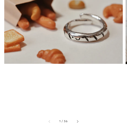
1
/
36