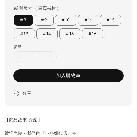
戒圍尺寸（國際戒圍）
#8
#9
#10
#11
#12
#13
#14
#15
#16
數量
加入購物車
分享
【商品故事-介紹】
歡迎光臨～我們的『小小麵包店』
𖤐