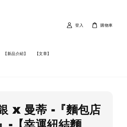
登入
購物車
【新品介紹】
【文章】
銀 x 曼蒂 -『麵包店
』-【幸運紐結麵