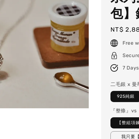
包】
Regular
NT$ 2,8
price
Free w
Secur
7 Days
二毛銀 x 
925純銀
『整條』v
【整組項鍊
我只要