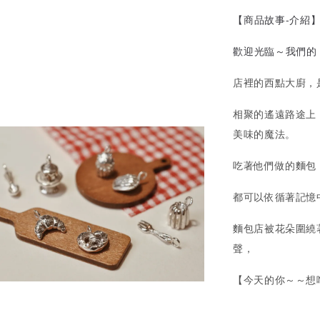
【商品故事-介紹
歡迎光臨～我們的
店裡的西點大廚，
相聚的遙遠路途上
美味的魔法。
吃著他們做的麵包
都可以依循著記憶
麵包店被花朵圍繞
聲，
【今天的你～～想