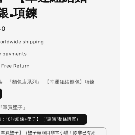
銀.項鍊
80
orldwide shipping
e payments
 Free Return
曼蒂 -『麵包店系列』-【幸運紐結麵包】項鍊
s『單買墜子』
：18吋細鍊+墜子】（"建議"整條購買）
【單買墜子】（墜子頭洞口非常小喔！除非已有細