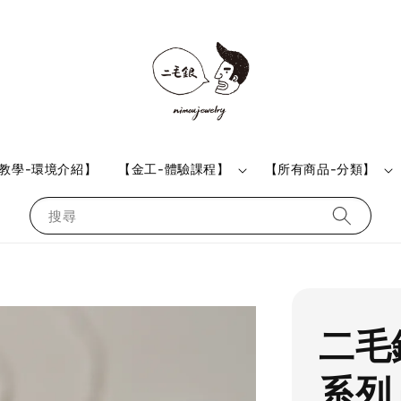
教學-環境介紹】
【金工-體驗課程】
【所有商品-分類】
搜尋
二毛
系列