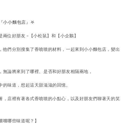
】
『小小麵包店』
𖤐
是兩位好朋友 -【小松鼠】和【小企鵝】
，他們分別搜集了香噴噴的材料，一起來到小小麵包店，變出
，無論將來到了哪裡、是否和好朋友相隔兩地，
中的味道，想起這天甜滋滋的回憶。
著，店裡有著各式香噴噴的小點心，以及好朋友們聊著天的笑
嚐嚐哪些味道呢？】