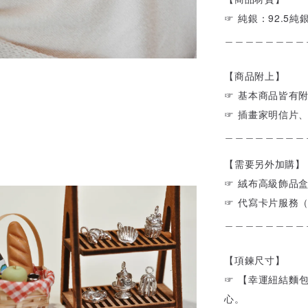
☞ 純銀：92.5純
＿＿＿＿＿＿＿＿
【商品附上】
☞ 基本商品皆有
☞ 插畫家明信片
＿＿＿＿＿＿＿＿
【需要另外加購】
☞ 絨布高級飾品
☞ 代寫卡片服務
＿＿＿＿＿＿＿＿
【項鍊尺寸】
☞
【
幸運紐結麵
心。