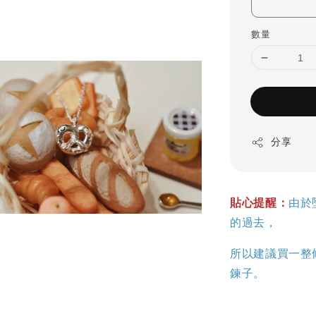
數量
分享
貼心提醒：
由於
的過去，
所以建議買一整
鍊子。