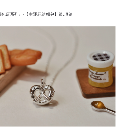
『麵包店系列』-【幸運紐結麵包】銀.項鍊