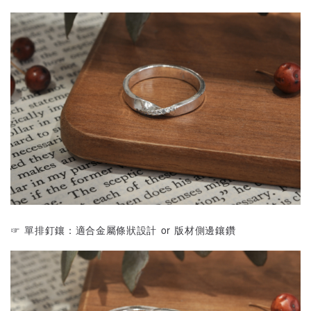
☞ 單排釘鑲：適合金屬條狀設計 or 版材側邊鑲鑽