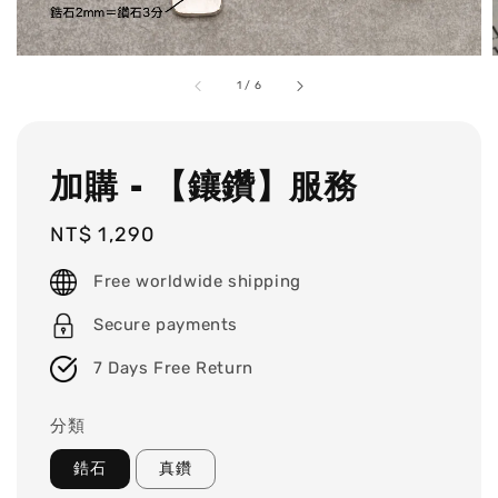
1
/
6
加購 - 【鑲鑽】服務
Regular
NT$ 1,290
price
Free worldwide shipping
Secure payments
7 Days Free Return
分類
鋯石
真鑽