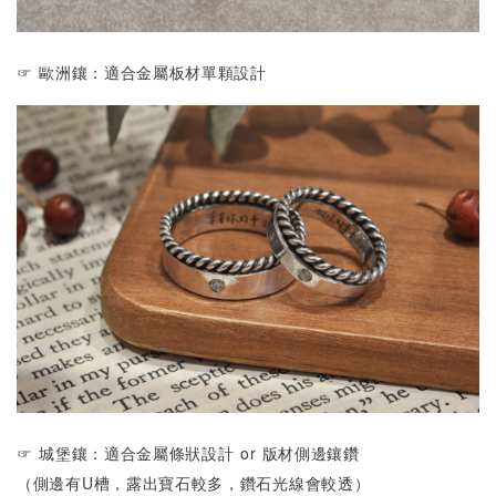
☞ 歐洲鑲：適合金屬板材單顆設計
☞ 城堡鑲：適合金屬條狀設計 or 版材側邊鑲鑽
（側邊有U槽，露出寶石較多，鑽石光線會較透）