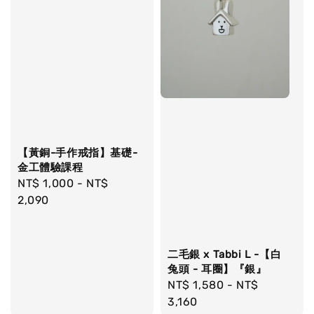
【黃銅-手作戒指】基礎-
金工體驗課程
Regular
NT$ 1,000
-
NT$
price
2,090
二毛銀 x Tabbi L -【白
兔頭 - 耳圈】『銀』
Regular
NT$ 1,580
-
NT$
price
3,160