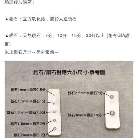
驗課程加購區！
▲鋯石：立方氧化鋯，屬於人造寶石
▲鑽石：天然鑽石，7分、10分、15分、30分以上 (附有GIA證
書)
以上鑽石尺寸～另外報價～