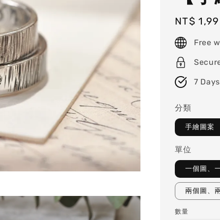
Regular
NT$ 1,9
price
Free w
Secur
7 Days
分類
手繪圖案
單位
一個圖、
兩個圖、
數量