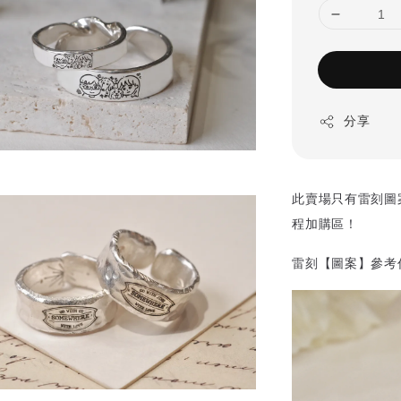
分享
此賣場只有雷刻圖
程加購區！
雷刻【圖案】參考