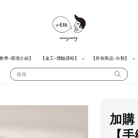
教學-環境介紹】
【金工-體驗課程】
【所有商品-分類】
搜尋
加購
【手