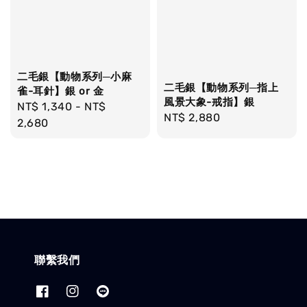
二毛銀【動物系列─小麻
二毛銀【動物系列─指上
雀-耳針】銀 or 金
風景大象-戒指】銀
Regular
NT$ 1,340
-
NT$
Regular
NT$ 2,880
price
2,680
price
聯繫我們