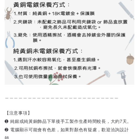
＿＿＿＿＿＿＿＿＿＿＿＿＿＿＿＿＿＿＿＿＿＿＿＿＿
【注意事項】
➊ 純銀或純黃銅飾品下單後手工製作生產時間較長，大約7天。
➋ 電腦顯示可能會有色差，如果對顏色有疑慮，歡迎洽詢設計
師。