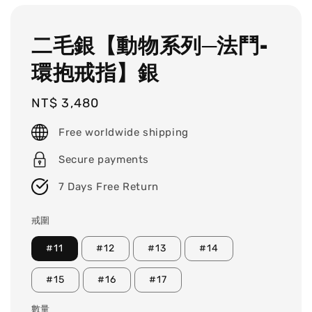
二毛銀【動物系列─法鬥-
環抱戒指】銀
Regular
NT$ 3,480
price
Free worldwide shipping
Secure payments
7 Days Free Return
戒圍
#11
#12
#13
#14
#15
#16
#17
數量