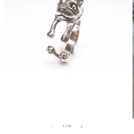
1
/
10