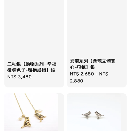
恐龍系列【暴龍立體實
二毛銀【動物系列─幸福
心-項鍊】銀
微笑兔子-環抱戒指】銀
Regular
NT$ 2,680
-
NT$
Regular
NT$ 3,480
price
2,880
price