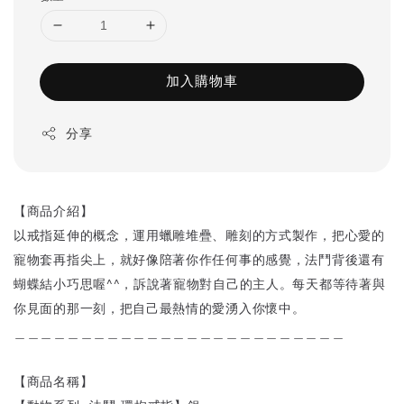
加入購物車
分享
【商品介紹】
以戒指延伸的概念，運用蠟雕堆疊、雕刻的方式製作，把心愛的
寵物套再指尖上，就好像陪著你作任何事的感覺，法鬥背後還有
蝴蝶結小巧思喔^^，訴說著寵物對自己的主人。每天都等待著與
你見面的那一刻，把自己最熱情的愛湧入你懷中。
＿＿＿＿＿＿＿＿＿＿＿＿＿＿＿＿＿＿＿＿＿＿＿＿＿
【商品名稱】