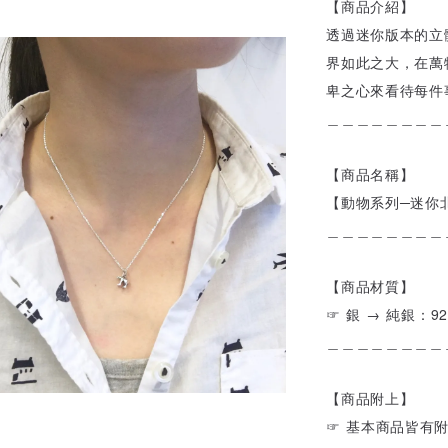
【商品介紹】
透過迷你版本的立
界如此之大，在萬
卑之心來看待每件
＿＿＿＿＿＿＿＿
【商品名稱】
【動物系列─迷你
＿＿＿＿＿＿＿＿
【商品材質】
☞ 銀 → 純銀：92
＿＿＿＿＿＿＿＿
【商品附上】
☞ 基本商品皆有