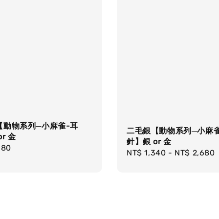
【動物系列─小麻雀-耳
二毛銀【動物系列─小麻雀
r 金
針】銀 or 金
r
680
Regular
NT$ 1,340
-
NT$ 2,680
price