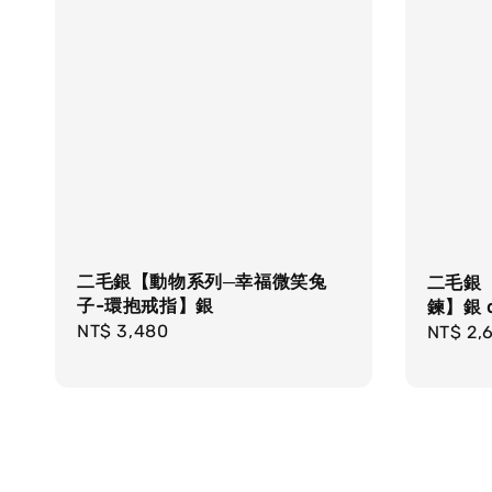
二毛銀【動物系列─幸福微笑兔
二毛銀
子-環抱戒指】銀
鍊】銀 o
Regular
NT$ 3,480
Regula
NT$ 2,
price
price