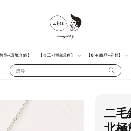
教學-環境介紹】
【金工-體驗課程】
【所有商品-分類】
搜尋
二毛
北極