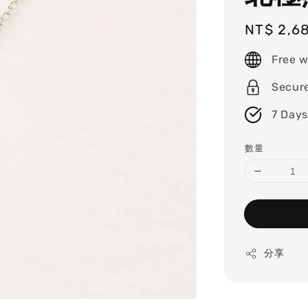
Regular
NT$ 2,6
price
Free w
Secur
7 Days
數量
分享