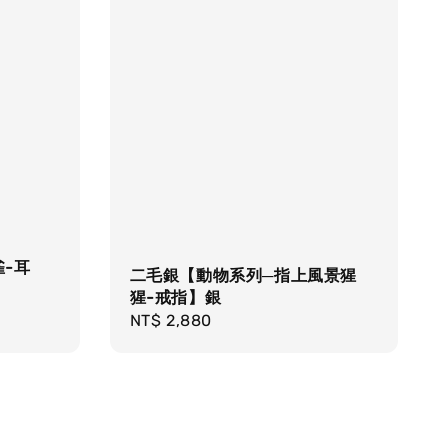
-耳
二毛銀【動物系列─指上風景猩
猩-戒指】銀
Regular
NT$ 2,880
price