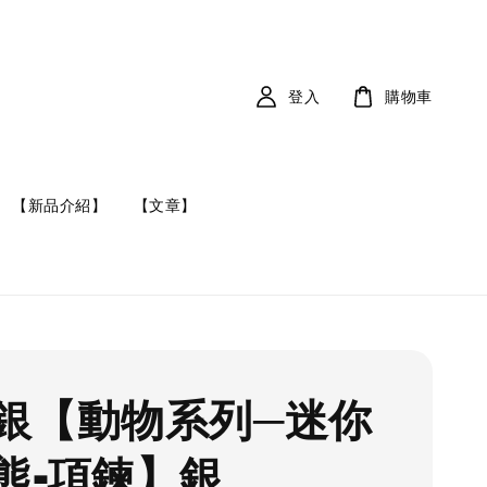
登入
購物車
【新品介紹】
【文章】
銀【動物系列─迷你
熊-項鍊】銀