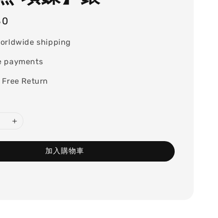
80
orldwide shipping
e payments
 Free Return
加入購物車