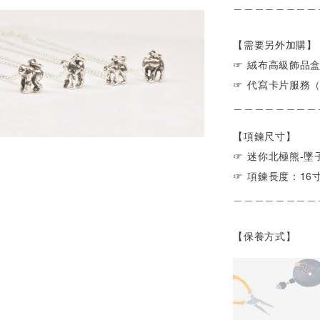
＿＿＿＿＿＿＿＿
【需要另外加購】
☞ 絨布高級飾品
☞ 代寫卡片服務
＿＿＿＿＿＿＿＿
【項鍊尺寸】
☞ 迷你北極熊-墜子：
☞ 項鍊長度：16
＿＿＿＿＿＿＿＿
【保養方式】