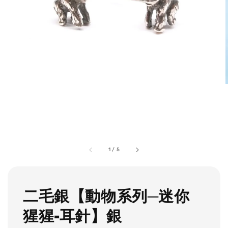
1
/
5
二毛銀【動物系列─迷你
猩猩-耳針】銀