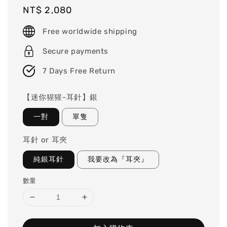
Regular
NT$ 2,080
price
Free worldwide shipping
Secure payments
7 Days Free Return
【迷你猩猩-耳針】銀
一對
單隻
耳針 or 耳夾
純銀耳針
我要改為『耳夾』
數量