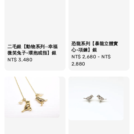
恐龍系列【暴龍立體實
二毛銀【動物系列─幸福
心-項鍊】銀
微笑兔子-環抱戒指】銀
Regular
NT$ 2,680
-
NT$
Regular
NT$ 3,480
price
2,880
price