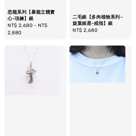
恐龍系列【暴龍立體實
二毛銀【多肉植物系列─
心-項鍊】銀
旋葉姬星-戒指】銀
Regular
NT$ 2,680
-
NT$
Regular
NT$ 2,680
price
2,880
price