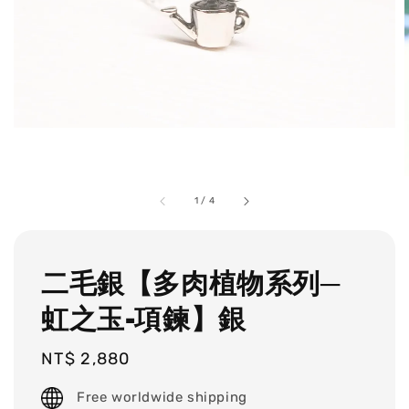
1
/
4
二毛銀【多肉植物系列─
虹之玉-項鍊】銀
Regular
NT$ 2,880
price
Free worldwide shipping