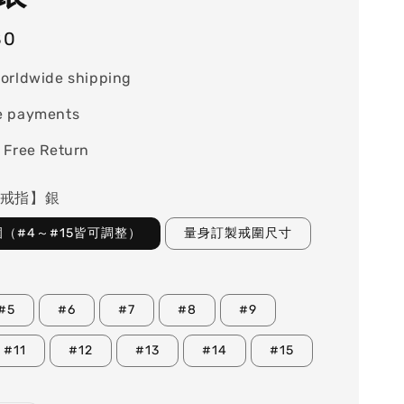
80
orldwide shipping
e payments
 Free Return
-戒指】銀
（#4～#15皆可調整）
量身訂製戒圍尺寸
#5
#6
#7
#8
#9
#11
#12
#13
#14
#15