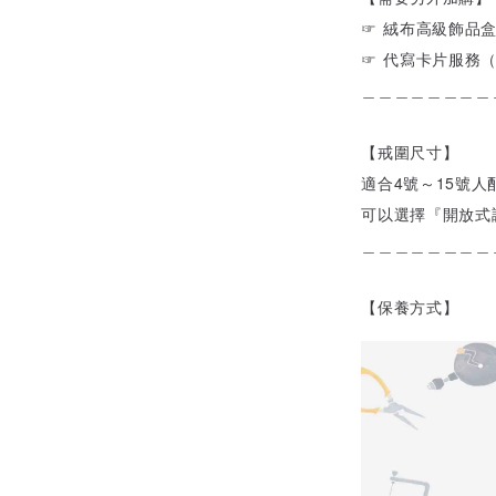
☞ 絨布高級飾品
☞ 代寫卡片服務
＿＿＿＿＿＿＿＿
【戒圍尺寸】
適合4號～15號
可以選擇『開放式
＿＿＿＿＿＿＿＿
【保養方式】