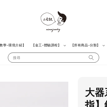
教學-環境介紹】
【金工-體驗課程】
【所有商品-分類】
搜尋
大器
指】