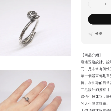
分享
【商品介紹】
透過逗趣設計、詮
兀，是非常有個性
每一個器官都是重
轉。在忙碌的日常
二毛設計師擁有【
體悟生離死別，雕
的人生健康課題。
人們消費或欣賞的