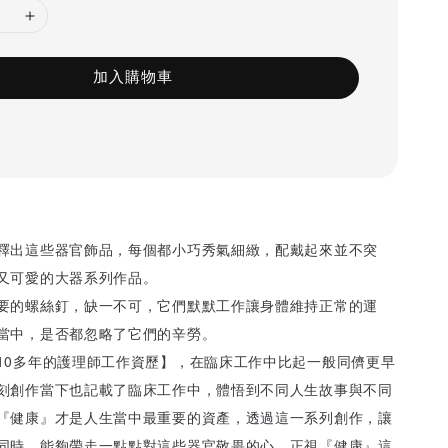
加入購物車
釋出這些器官飾品，每個都小巧秀氣細緻，配戴起來並不突
又可愛的大器系列作品。
要的螺絲釘，缺一不可，它們默默工作讓身體維持正常的運
當中，是否都忽略了它們的辛勞。
10多年的護理師工作資歷】，在臨床工作中比起一般同儕更早
刻創作當下也記載了臨床工作中，體悟到不同人生故事與不同
『健康』才是人生當中最重要的資產，透過這一系列創作，讓
同時，能夠帶走一點點對這些器官敬畏的心，正視『健康』這