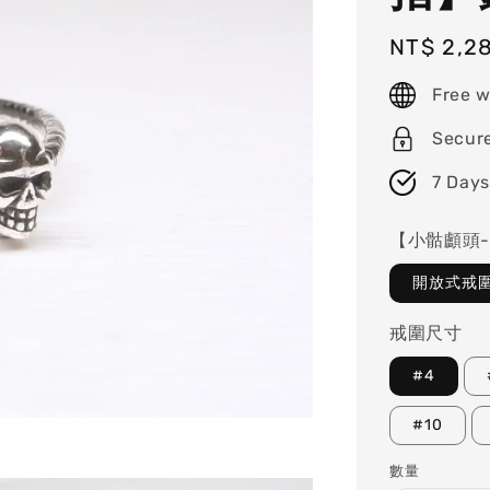
Regular
NT$ 2,2
price
Free w
Secur
7 Days
【小骷顱頭
開放式戒圍
戒圍尺寸
#4
#10
數量