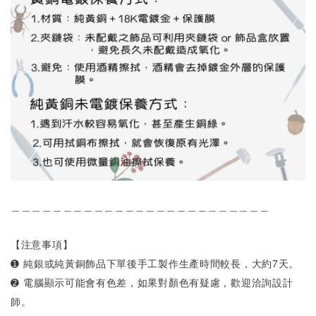
＿＿＿＿＿＿＿＿＿＿＿＿＿＿＿＿＿＿＿＿＿＿＿＿＿
【注意事項】
➊ 純銀或純黃銅飾品下單後手工製作生產時間較長，大約7天。
➋ 電腦顯示可能會有色差，如果對顏色有疑慮，歡迎洽詢設計
師。