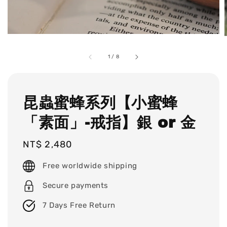
1
/
8
昆蟲蜜蜂系列【小蜜蜂
「素面」-戒指】銀 or 金
Regular
NT$ 2,480
price
Free worldwide shipping
Secure payments
7 Days Free Return