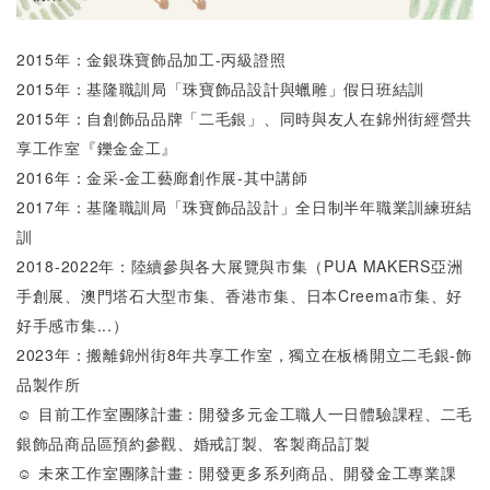
2015年：金銀珠寶飾品加工-丙級證照
2015年：基隆職訓局「珠寶飾品設計與蠟雕」假日班結訓
2015年：自創飾品品牌「二毛銀」、同時與友人在錦州街經營共
享工作室『鑠金金工』
2016年：金采-金工藝廊創作展-其中講師
2017年：基隆職訓局「珠寶飾品設計」全日制半年職業訓練班結
訓
2018-2022年：陸續參與各大展覽與市集（PUA MAKERS亞洲
手創展、澳門塔石大型市集、香港市集、日本Creema市集、好
好手感市集...）
2023年：搬離錦州街8年共享工作室，獨立在板橋開立二毛銀-飾
品製作所
☺ 目前工作室團隊計畫：開發多元金工職人一日體驗課程、二毛
銀飾品商品區預約參觀、婚戒訂製、客製商品訂製
☺ 未來工作室團隊計畫：開發更多系列商品、開發金工專業課