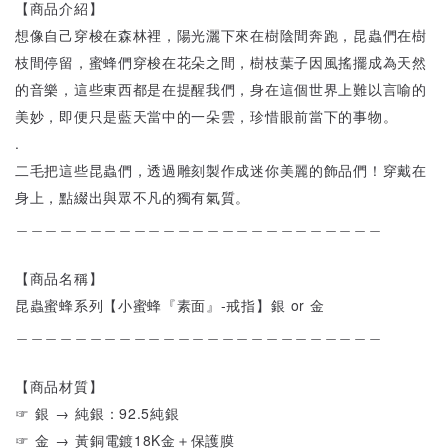
【商品介紹】
想像自己穿梭在森林裡，陽光灑下來在樹陰間奔跑，昆蟲們在樹
枝間停留，蜜蜂們穿梭在花朵之間，樹枝葉子因風搖擺成為天然
的音樂，這些東西都是在提醒我們，身在這個世界上難以言喻的
美妙，即便只是藍天當中的一朵雲，珍惜眼前當下的事物。
.
二毛把這些昆蟲們，透過雕刻製作成迷你美麗的飾品們！穿戴在
身上，點綴出與眾不凡的獨有氣質。
＿＿＿＿＿＿＿＿＿＿＿＿＿＿＿＿＿＿＿＿＿＿＿＿＿
【商品名稱】
昆蟲蜜蜂系列【小蜜蜂『素面』-戒指】銀 or 金
＿＿＿＿＿＿＿＿＿＿＿＿＿＿＿＿＿＿＿＿＿＿＿＿＿
【商品材質】
☞ 銀 → 純銀：92.5純銀
☞ 金 → 黃銅電鍍18K金＋保護膜