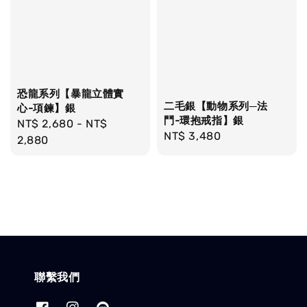
恐龍系列【暴龍立體實
二毛銀【動物系列─法
心-項鍊】銀
鬥-環抱戒指】銀
Regular
NT$ 2,680
-
NT$
Regular
NT$ 3,480
price
2,880
price
聯繫我們