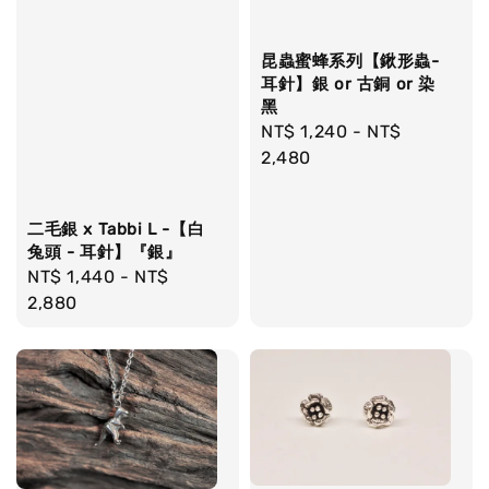
昆蟲蜜蜂系列【鍬形蟲-
耳針】銀 or 古銅 or 染
黑
Regular
NT$ 1,240
-
NT$
price
2,480
二毛銀 x Tabbi L -【白
兔頭 - 耳針】『銀』
Regular
NT$ 1,440
-
NT$
price
2,880