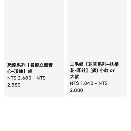
二毛銀【花草系列─扶桑
恐龍系列【暴龍立體實
花-耳針】(銀) 小款 or
心-項鍊】銀
大款
Regular
NT$ 2,680
-
NT$
Regular
NT$ 1,040
-
NT$
price
2,880
price
2,880