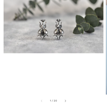
1
/
20