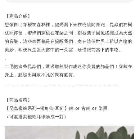
【商品介紹】
想像自己穿梭在森林裡，陽光灑下來在樹陰間奔跑，昆蟲們在樹
枝間停留，蜜蜂們穿梭在花朵之間，樹枝葉子因風搖擺成為天然
的音樂，這些東西都是在提醒我們，身在這個世界上難以言喻的
美妙，即便只是藍天當中的一朵雲，珍惜眼前當下的事物。
.
二毛把這些昆蟲們，透過雕刻製作成迷你美麗的飾品們！穿戴在
身上，點綴出與眾不凡的獨有氣質。
＿＿＿＿＿＿＿＿＿＿＿＿＿＿＿＿＿＿＿＿＿＿＿＿＿
【商品名稱】
【昆蟲蜜蜂系列─獨角仙-耳針】銀 or 古銅 or 染黑
（可混搭其他款耳環湊成一對）