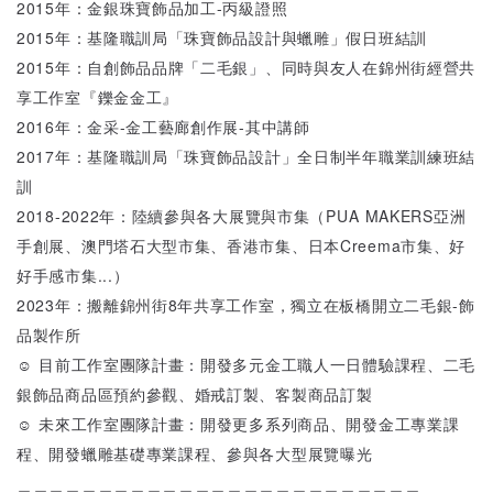
2015年：金銀珠寶飾品加工-丙級證照
2015年：基隆職訓局「珠寶飾品設計與蠟雕」假日班結訓
2015年：自創飾品品牌「二毛銀」、同時與友人在錦州街經營共
享工作室『鑠金金工』
2016年：金采-金工藝廊創作展-其中講師
2017年：基隆職訓局「珠寶飾品設計」全日制半年職業訓練班結
訓
2018-2022年：陸續參與各大展覽與市集（PUA MAKERS亞洲
手創展、澳門塔石大型市集、香港市集、日本Creema市集、好
好手感市集...）
2023年：搬離錦州街8年共享工作室，獨立在板橋開立二毛銀-飾
品製作所
☺ 目前工作室團隊計畫：開發多元金工職人一日體驗課程、二毛
銀飾品商品區預約參觀、婚戒訂製、客製商品訂製
☺ 未來工作室團隊計畫：開發更多系列商品、開發金工專業課
程、開發蠟雕基礎專業課程、參與各大型展覽曝光
＿＿＿＿＿＿＿＿＿＿＿＿＿＿＿＿＿＿＿＿＿＿＿＿＿