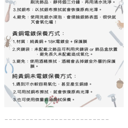
＿＿＿＿＿＿＿＿＿＿＿＿＿＿＿＿＿＿＿＿＿＿＿＿＿