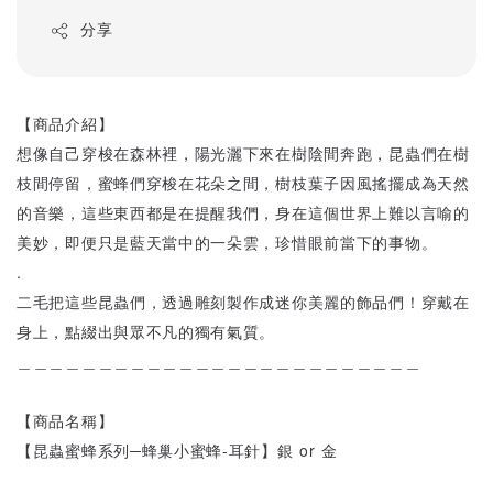
分享
【商品介紹】
想像自己穿梭在森林裡，陽光灑下來在樹陰間奔跑，昆蟲們在樹
枝間停留，蜜蜂們穿梭在花朵之間，樹枝葉子因風搖擺成為天然
的音樂，這些東西都是在提醒我們，身在這個世界上難以言喻的
美妙，即便只是藍天當中的一朵雲，珍惜眼前當下的事物。
.
二毛把這些昆蟲們，透過雕刻製作成迷你美麗的飾品們！穿戴在
身上，點綴出與眾不凡的獨有氣質。
＿＿＿＿＿＿＿＿＿＿＿＿＿＿＿＿＿＿＿＿＿＿＿＿＿
【商品名稱】
【昆蟲蜜蜂系列─蜂巢小蜜蜂-耳針】銀 or 金