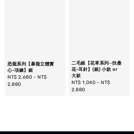
二毛銀【花草系列─扶桑
恐龍系列【暴龍立體實
花-耳針】(銀) 小款 or
心-項鍊】銀
大款
Regular
NT$ 2,680
-
NT$
Regular
NT$ 1,040
-
NT$
price
2,880
price
2,880