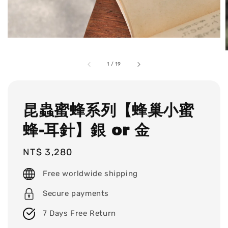
1
/
19
昆蟲蜜蜂系列【蜂巢小蜜
蜂-耳針】銀 or 金
Regular
NT$ 3,280
price
Free worldwide shipping
Secure payments
7 Days Free Return