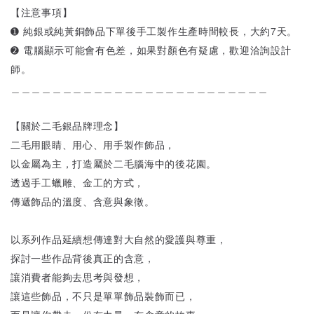
【注意事項】
➊ 純銀或純黃銅飾品下單後手工製作生產時間較長，大約7天。
➋ 電腦顯示可能會有色差，如果對顏色有疑慮，歡迎洽詢設計
師。
＿＿＿＿＿＿＿＿＿＿＿＿＿＿＿＿＿＿＿＿＿＿＿＿＿
【關於二毛銀品牌理念】
二毛用眼睛、用心、用手製作飾品，
以金屬為主，打造屬於二毛腦海中的後花園。
透過手工蠟雕、金工的方式，
傳遞飾品的溫度、含意與象徵。
以系列作品延續想傳達對大自然的愛護與尊重，
探討一些作品背後真正的含意，
讓消費者能夠去思考與發想，
讓這些飾品，不只是單單飾品裝飾而已，