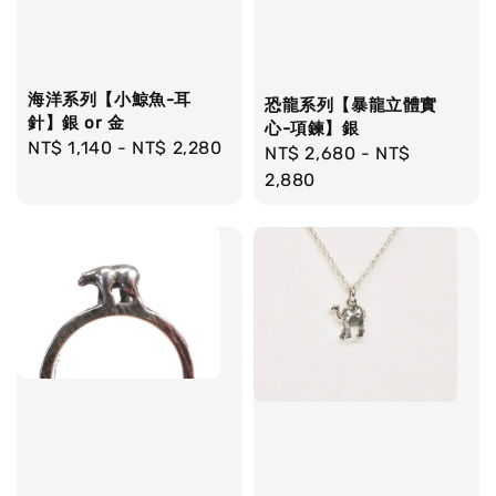
海洋系列【小鯨魚-耳
恐龍系列【暴龍立體實
針】銀 or 金
心-項鍊】銀
Regular
NT$ 1,140
-
NT$ 2,280
Regular
NT$ 2,680
-
NT$
price
price
2,880