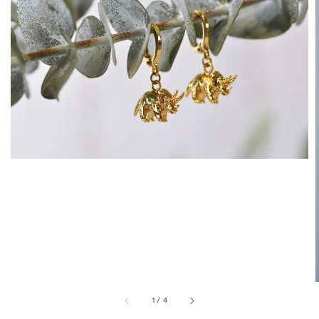
1
/
4