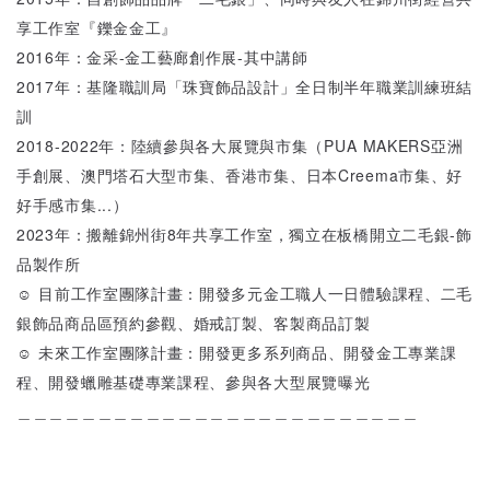
享工作室『鑠金金工』
2016年：金采-金工藝廊創作展-其中講師
2017年：基隆職訓局「珠寶飾品設計」全日制半年職業訓練班結
訓
2018-2022年：陸續參與各大展覽與市集（PUA MAKERS亞洲
手創展、澳門塔石大型市集、香港市集、日本Creema市集、好
好手感市集...）
2023年：搬離錦州街8年共享工作室，獨立在板橋開立二毛銀-飾
品製作所
☺ 目前工作室團隊計畫：開發多元金工職人一日體驗課程、二毛
銀飾品商品區預約參觀、婚戒訂製、客製商品訂製
☺ 未來工作室團隊計畫：開發更多系列商品、開發金工專業課
程、開發蠟雕基礎專業課程、參與各大型展覽曝光
＿＿＿＿＿＿＿＿＿＿＿＿＿＿＿＿＿＿＿＿＿＿＿＿＿