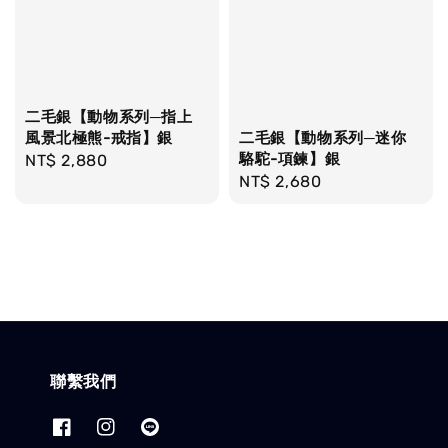
二毛銀【動物系列─指上
風景北極熊-戒指】銀
二毛銀【動物系列─迷你
駱駝-項鍊】銀
Regular
NT$ 2,880
Regular
NT$ 2,680
price
price
聯繫我們