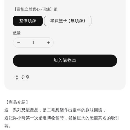
【雷龍立體實心-項鍊】銀
整條項鍊
單買墜子 (無項鍊)
數量
加入購物車
分享
【商品介紹】
這一系列恐龍產品，是二毛想製作出童年的趣味回憶，
還記得小時第一次踏進博物館時，就被巨大的恐龍莫名的吸引
著。