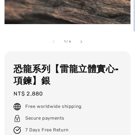
1
/
6
恐龍系列【雷龍立體實心-
項鍊】銀
Regular
NT$ 2,880
price
Free worldwide shipping
Secure payments
7 Days Free Return