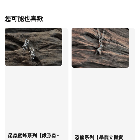
您可能也喜歡
昆蟲蜜蜂系列【鍬形蟲-
恐龍系列【暴龍立體實