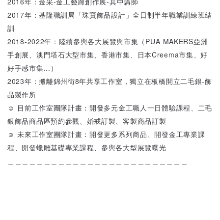
2016年：金采-金工藝廊創作展-其中講師
2017年：基隆職訓局「珠寶飾品設計」全日制半年職業訓練班結
訓
2018-2022年：陸續參與各大展覽與市集（PUA MAKERS亞洲
手創展、澳門塔石大型市集、香港市集、日本Creema市集、好
好手感市集...）
2023年：搬離錦州街8年共享工作室，獨立在板橋開立二毛銀-飾
品製作所
☺ 目前工作室團隊計畫：開發多元金工職人一日體驗課程、二毛
銀飾品商品區預約參觀、婚戒訂製、客製商品訂製
☺ 未來工作室團隊計畫：開發更多系列商品、開發金工專業課
程、開發蠟雕基礎專業課程、參與各大型展覽曝光
＿＿＿＿＿＿＿＿＿＿＿＿＿＿＿＿＿＿＿＿＿＿＿＿＿