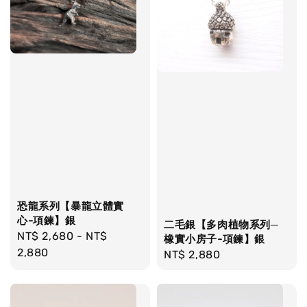
恐龍系列【暴龍立體實
心-項鍊】銀
二毛銀【多肉植物系列─
Regular
NT$ 2,680
-
NT$
橡實小房子-項鍊】銀
price
2,880
Regular
NT$ 2,880
price