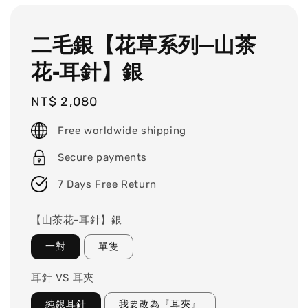
二毛銀【花草系列─山茶
花-耳針】銀
Regular
NT$ 2,080
price
Free worldwide shipping
Secure payments
7 Days Free Return
【山茶花-耳針】銀
一對
單隻
耳針 VS 耳夾
純銀耳針
我要改為『耳夾』