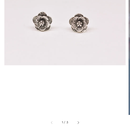
1
/
3