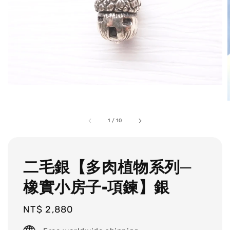
1
/
10
二毛銀【多肉植物系列─
橡實小房子-項鍊】銀
Regular
NT$ 2,880
price