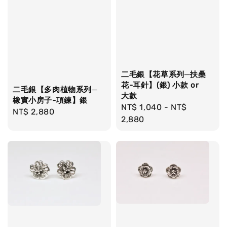
二毛銀【花草系列─扶桑
花-耳針】(銀) 小款 or
二毛銀【多肉植物系列─
大款
橡實小房子-項鍊】銀
Regular
NT$ 1,040
-
NT$
Regular
NT$ 2,880
price
2,880
price