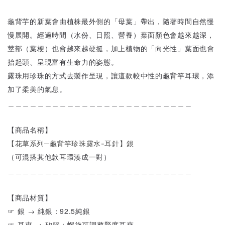
龜背芋的新葉會由植株最外側的「母葉」帶出，隨著時間自然慢
慢展開。經過時間（水份、日照、營養）葉面顏色會越來越深，
莖部（葉梗）也會越來越硬挺，加上植物的「向光性」葉面也會
抬起頭、呈現富有生命力的姿態。
露珠用珍珠的方式去製作呈現，讓這款較中性的龜背竽耳環，添
加了柔美的氣息。
＿＿＿＿＿＿＿＿＿＿＿＿＿＿＿＿＿＿＿＿＿＿＿＿＿
【商品名稱】
【花草系列─龜背竽珍珠露水-耳針】銀
（可混搭其他款耳環湊成一對）
＿＿＿＿＿＿＿＿＿＿＿＿＿＿＿＿＿＿＿＿＿＿＿＿＿
【商品材質】
☞ 銀 → 純銀：92.5純銀
☞ 耳夾 → 矽膠：螺旋可調整緊度耳夾