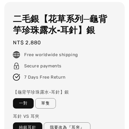
二毛銀【花草系列─龜背
竽珍珠露水-耳針】銀
Regular
NT$ 2,880
price
Free worldwide shipping
Secure payments
7 Days Free Return
【龜背竽珍珠露水-耳針】銀
一對
單隻
耳針 VS 耳夾
純銀耳針
我要改為『耳夾』