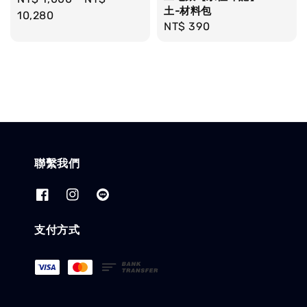
土-材料包
price
10,280
Regular
NT$ 390
price
聯繫我們
支付方式