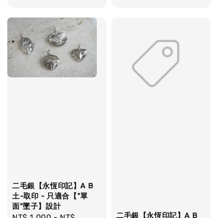
二毛銀【永恆印記】A B
土-取印 - 只適合【"單
面"墜子】設計
二毛銀【永恆印記】A B
Regular
NT$ 1,000
-
NT$