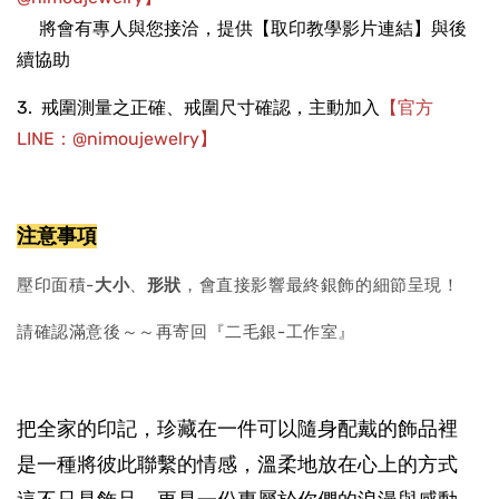
將會有專人與您接洽，提供【取印教學影片連結】與後
續協助
3. 戒圍測量之正確、戒圍尺寸確認
，主動加入
【官方
LINE：@nimoujewelry】
注意事項
壓印面積-
大小
、
形狀
，會直接影響最終銀飾的細節呈現！
請確認滿意後～～再寄回『二毛銀-工作室』
把全家的印記，珍藏在一件可以隨身配戴的飾品裡
是一種將彼此聯繫的情感，溫柔地放在心上的方式