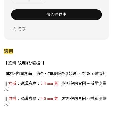
加入購物車
分享
適用
【整圈-紋理戒指設計】
戒指-內圈素面：
適合～加購寵物似顏繪 or 客製字體雷刻
女戒
：建議寬度：
3-4 mm 寬
（材料包內會附～戒圍測量
▍
尺）
男戒
：建議寬度：
5-6 mm 寬
（材料包內會附～戒圍測量
▍
尺）