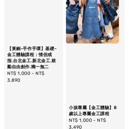
【黃銅-手作手環】基礎-
金工體驗課程：情侶戒
指.台北金工.新北金工.鼓
勵自由創作.獨一無二
Regular
NT$ 1,000
-
NT$
price
3,890
小孩專屬【金工體驗】8
歲以上專屬金工課程
Regular
NT$ 1,000
-
NT$
price
3,490