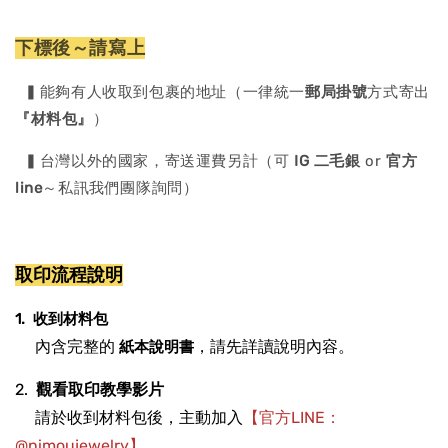
下標後～請寫上
▍能夠有人收取到包裹的地址（一律統一
郵局掛號
方式寄出
『材料包』
）
▍台灣以外的國家，寄送運費另計（可
IG 二毛銀
or
官方
line
～私訊我們團隊詢問）
取印流程說明
1. 收到材料包
內含完整的
，請先詳讀說明內容。
紙本說明書
2.
觀看取印教學影片
請於收到材料包後，主動加入
【官方LINE：
@nimoujewelry】